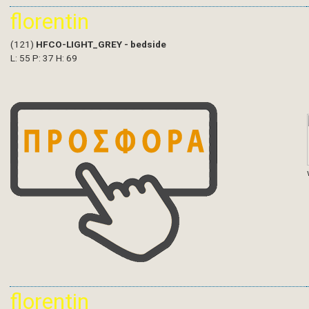
florentin
(121)
HFCO-LIGHT_GREY - bedside
L: 55 P: 37 H: 69
florentin