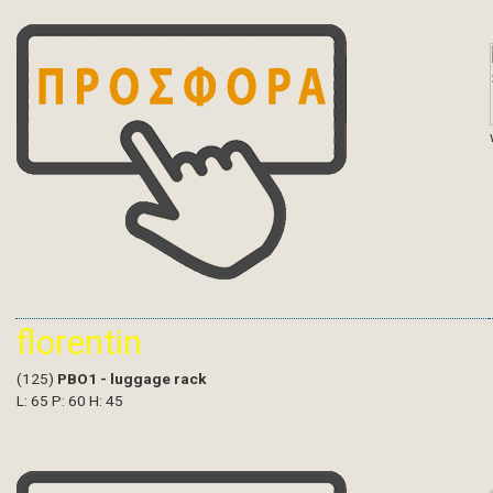
florentin
(125)
PBO1 - luggage rack
L: 65 P: 60 H: 45