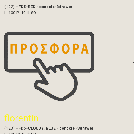
(122)
HFD5-RED - console-3drawer
L: 100 P: 40 H: 80
florentin
(123)
HFD5-CLOUDY_BLUE - condole -3drawer