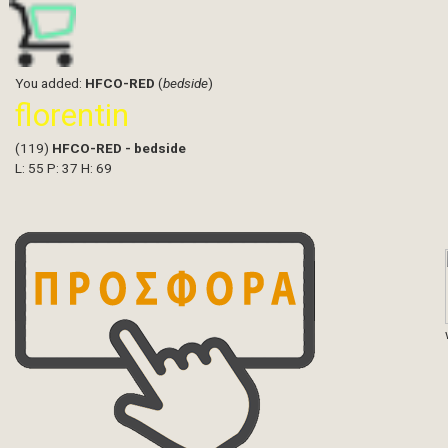
You added:
HFCO-RED
(
bedside
)
florentin
(119)
HFCO-RED - bedside
L: 55 P: 37 H: 69