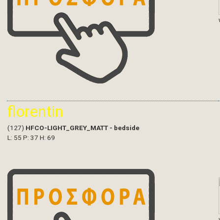
florentin
(127)
HFCO-LIGHT_GREY_MATT - bedside
L: 55 P: 37 H: 69