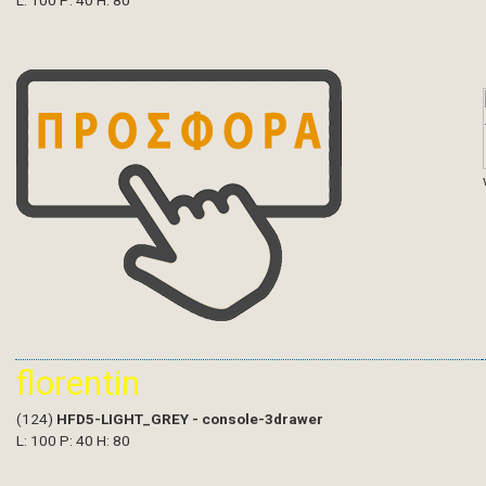
L: 100 P: 40 H: 80
florentin
(124)
HFD5-LIGHT_GREY - console-3drawer
L: 100 P: 40 H: 80