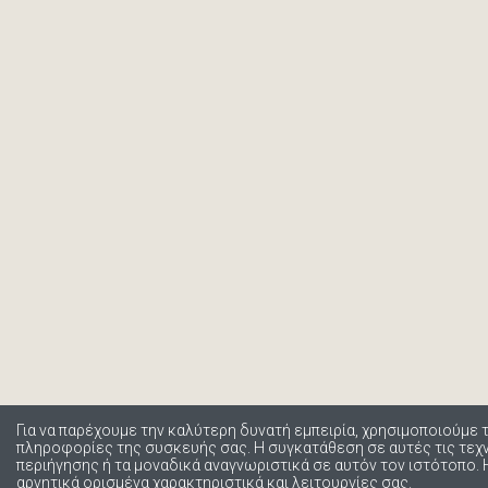
Για να παρέχουμε την καλύτερη δυνατή εμπειρία, χρησιμοποιούμε 
πληροφορίες της συσκευής σας. Η συγκατάθεση σε αυτές τις τε
περιήγησης ή τα μοναδικά αναγνωριστικά σε αυτόν τον ιστότοπο.
αρνητικά ορισμένα χαρακτηριστικά και λειτουργίες σας.