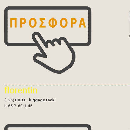
florentin
(125)
PBO1 - luggage rack
L: 65 P: 60 H: 45