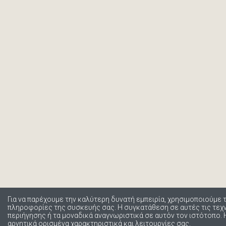
Για να παρέχουμε την καλύτερη δυνατή εμπειρία, χρησιμοποιούμε 
πληροφορίες της συσκευής σας. Η συγκατάθεση σε αυτές τις τε
περιήγησης ή τα μοναδικά αναγνωριστικά σε αυτόν τον ιστότοπο.
αρνητικά ορισμένα χαρακτηριστικά και λειτουργίες σας.