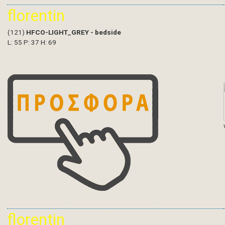
florentin
(121)
HFCO-LIGHT_GREY - bedside
L: 55 P: 37 H: 69
florentin