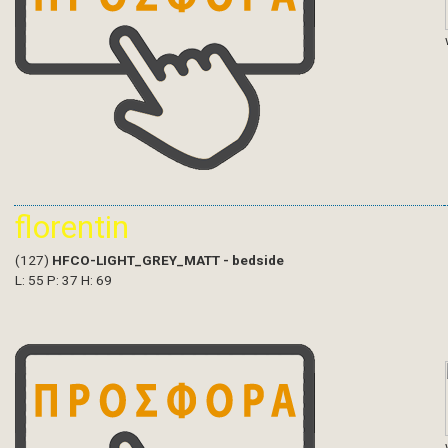
florentin
(127)
HFCO-LIGHT_GREY_MATT - bedside
L: 55 P: 37 H: 69