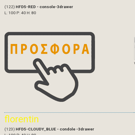
(122)
HFD5-RED - console-3drawer
L: 100 P: 40 H: 80
florentin
(123)
HFD5-CLOUDY_BLUE - condole -3drawer