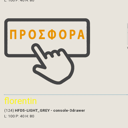
L: 100 P: 40 H: 80
florentin
(124)
HFD5-LIGHT_GREY - console-3drawer
L: 100 P: 40 H: 80