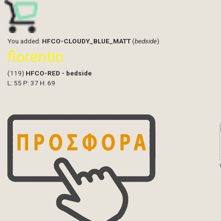
You added:
HFCO-CLOUDY_BLUE_MATT
(
bedside
)
florentin
(119)
HFCO-RED - bedside
L: 55 P: 37 H: 69