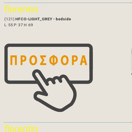
florentin
(121)
HFCO-LIGHT_GREY - bedside
L: 55 P: 37 H: 69
florentin