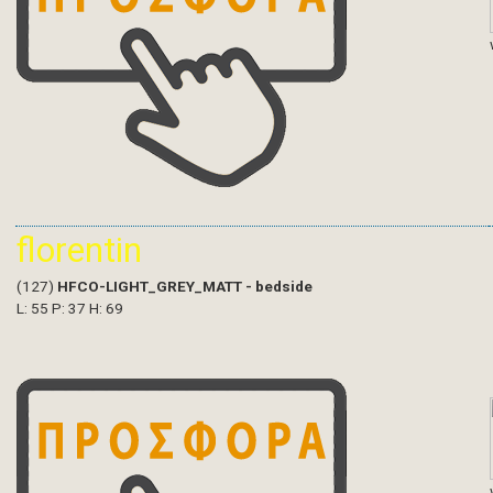
florentin
(127)
HFCO-LIGHT_GREY_MATT - bedside
L: 55 P: 37 H: 69