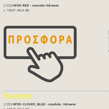
(122)
HFD5-RED - console-3drawer
L: 100 P: 40 H: 80
florentin
(123)
HFD5-CLOUDY_BLUE - condole -3drawer