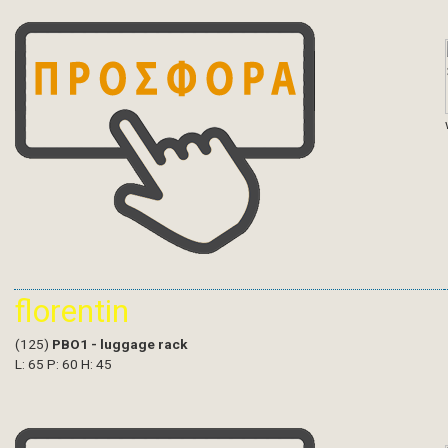
florentin
(125)
PBO1 - luggage rack
L: 65 P: 60 H: 45