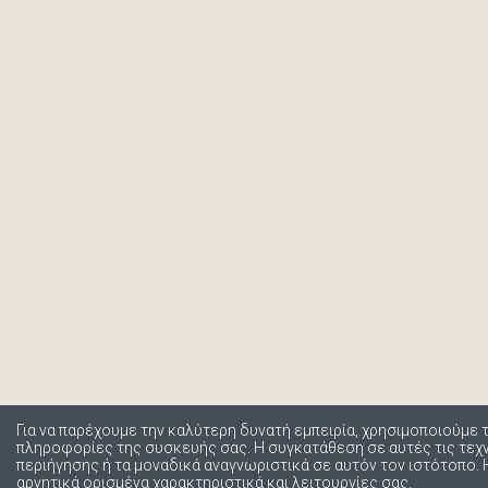
Για να παρέχουμε την καλύτερη δυνατή εμπειρία, χρησιμοποιούμε 
πληροφορίες της συσκευής σας. Η συγκατάθεση σε αυτές τις τε
περιήγησης ή τα μοναδικά αναγνωριστικά σε αυτόν τον ιστότοπο.
αρνητικά ορισμένα χαρακτηριστικά και λειτουργίες σας.