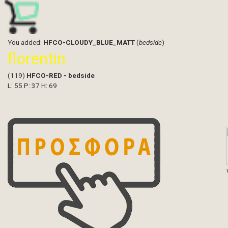
You added:
HFCO-CLOUDY_BLUE_MATT
(
bedside
)
florentin
(119)
HFCO-RED - bedside
L: 55 P: 37 H: 69