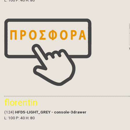
L: 100 P: 40 H: 80
florentin
(124)
HFD5-LIGHT_GREY - console-3drawer
L: 100 P: 40 H: 80