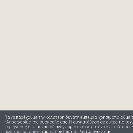
Για να παρέχουμε την καλύτερη δυνατή εμπειρία, χρησιμοποιούμε 
πληροφορίες της συσκευής σας. Η συγκατάθεση σε αυτές τις τε
περιήγησης ή τα μοναδικά αναγνωριστικά σε αυτόν τον ιστότοπο.
αρνητικά ορισμένα χαρακτηριστικά και λειτουργίες σας.