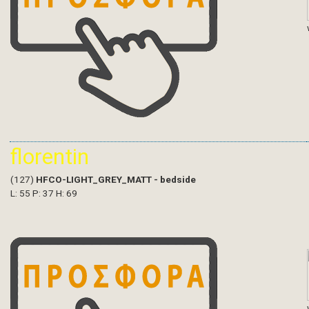
florentin
(127)
HFCO-LIGHT_GREY_MATT - bedside
L: 55 P: 37 H: 69