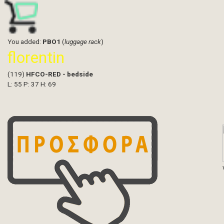
You added:
PBO1
(
luggage rack
)
florentin
(119)
HFCO-RED - bedside
L: 55 P: 37 H: 69