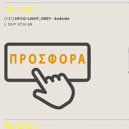
florentin
(121)
HFCO-LIGHT_GREY - bedside
L: 55 P: 37 H: 69
florentin