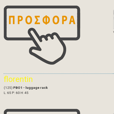
florentin
(125)
PBO1 - luggage rack
L: 65 P: 60 H: 45