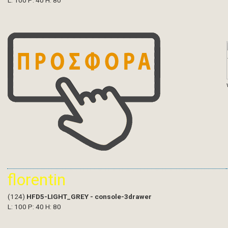
L: 100 P: 40 H: 80
florentin
(124)
HFD5-LIGHT_GREY - console-3drawer
L: 100 P: 40 H: 80