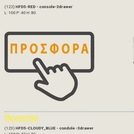
(122)
HFD5-RED - console-3drawer
L: 100 P: 40 H: 80
florentin
(123)
HFD5-CLOUDY_BLUE - condole -3drawer