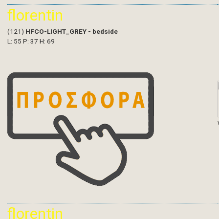
florentin
(121)
HFCO-LIGHT_GREY - bedside
L: 55 P: 37 H: 69
florentin