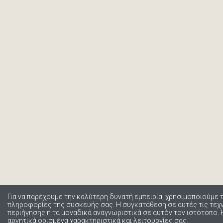
Για να παρέχουμε την καλύτερη δυνατή εμπειρία, χρησιμοποιούμε 
πληροφορίες της συσκευής σας. Η συγκατάθεση σε αυτές τις τε
περιήγησης ή τα μοναδικά αναγνωριστικά σε αυτόν τον ιστότοπο.
αρνητικά ορισμένα χαρακτηριστικά και λειτουργίες σας.