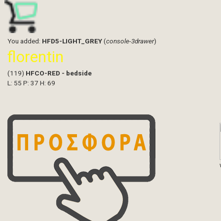
You added:
HFD5-LIGHT_GREY
(
console-3drawer
)
florentin
(119)
HFCO-RED - bedside
L: 55 P: 37 H: 69