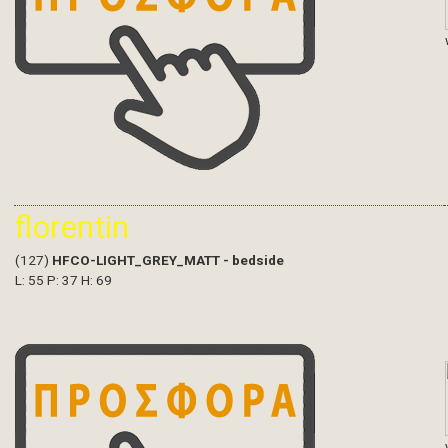
florentin
(127)
HFCO-LIGHT_GREY_MATT - bedside
L: 55 P: 37 H: 69