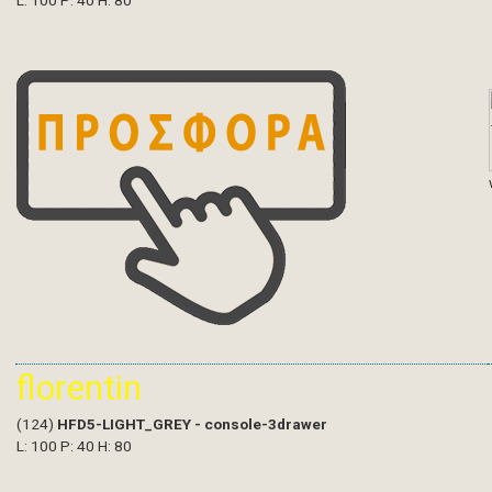
L: 100 P: 40 H: 80
florentin
(124)
HFD5-LIGHT_GREY - console-3drawer
L: 100 P: 40 H: 80