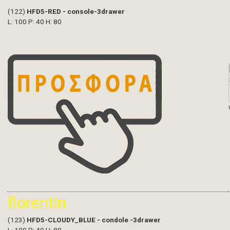
(122)
HFD5-RED - console-3drawer
L: 100 P: 40 H: 80
florentin
(123)
HFD5-CLOUDY_BLUE - condole -3drawer