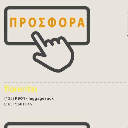
florentin
(125)
PBO1 - luggage rack
L: 65 P: 60 H: 45