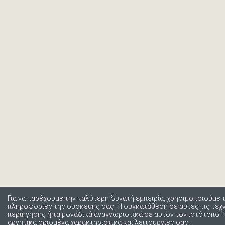
Για να παρέχουμε την καλύτερη δυνατή εμπειρία, χρησιμοποιούμε 
πληροφορίες της συσκευής σας. Η συγκατάθεση σε αυτές τις τε
περιήγησης ή τα μοναδικά αναγνωριστικά σε αυτόν τον ιστότοπο.
αρνητικά ορισμένα χαρακτηριστικά και λειτουργίες σας.