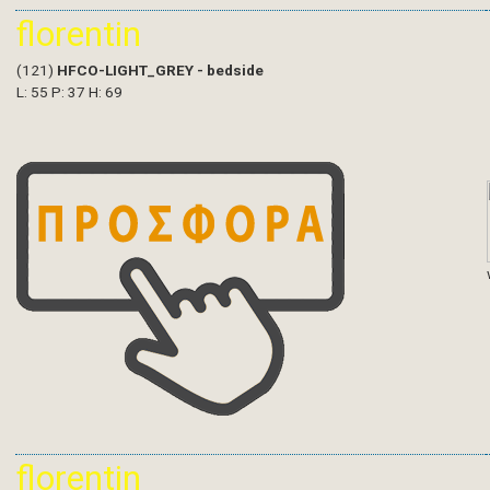
florentin
(121)
HFCO-LIGHT_GREY - bedside
L: 55 P: 37 H: 69
florentin