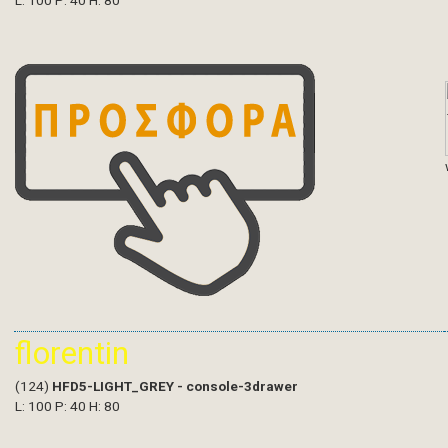
L: 100 P: 40 H: 80
florentin
(124)
HFD5-LIGHT_GREY - console-3drawer
L: 100 P: 40 H: 80