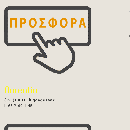
florentin
(125)
PBO1 - luggage rack
L: 65 P: 60 H: 45