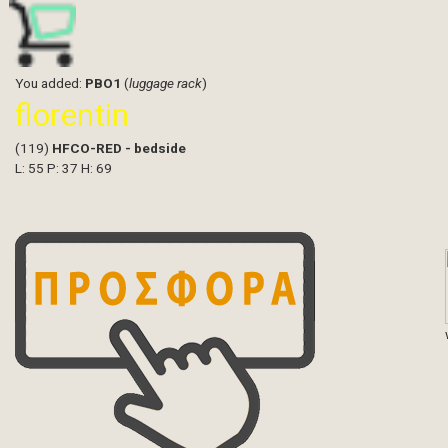
You added:
PBO1
(
luggage rack
)
florentin
(119)
HFCO-RED - bedside
L: 55 P: 37 H: 69