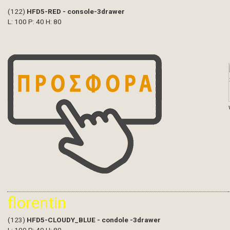
(122)
HFD5-RED - console-3drawer
L: 100 P: 40 H: 80
florentin
(123)
HFD5-CLOUDY_BLUE - condole -3drawer