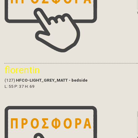
florentin
(127)
HFCO-LIGHT_GREY_MATT - bedside
L: 55 P: 37 H: 69