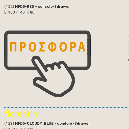
(122)
HFD5-RED - console-3drawer
L: 100 P: 40 H: 80
florentin
(123)
HFD5-CLOUDY_BLUE - condole -3drawer