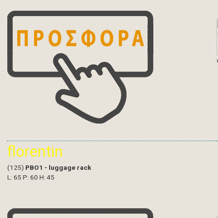
florentin
(125)
PBO1 - luggage rack
L: 65 P: 60 H: 45