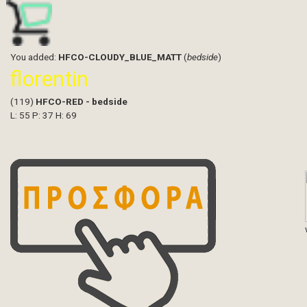
You added:
HFCO-CLOUDY_BLUE_MATT
(
bedside
)
florentin
(119)
HFCO-RED - bedside
L: 55 P: 37 H: 69