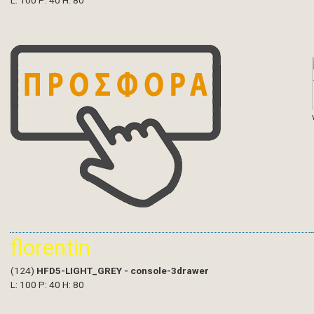
L: 100 P: 40 H: 80
florentin
(124)
HFD5-LIGHT_GREY - console-3drawer
L: 100 P: 40 H: 80