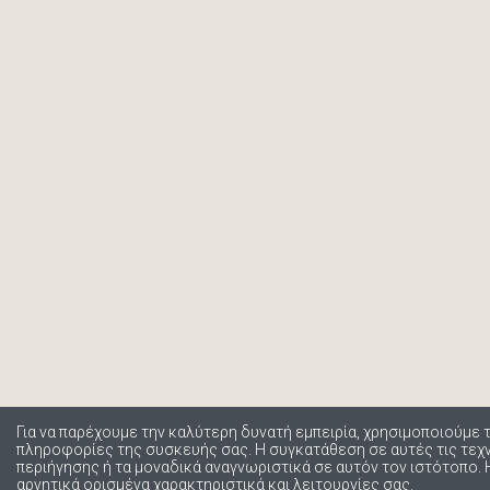
Για να παρέχουμε την καλύτερη δυνατή εμπειρία, χρησιμοποιούμε 
πληροφορίες της συσκευής σας. Η συγκατάθεση σε αυτές τις τε
περιήγησης ή τα μοναδικά αναγνωριστικά σε αυτόν τον ιστότοπο.
αρνητικά ορισμένα χαρακτηριστικά και λειτουργίες σας.