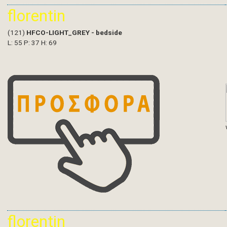
florentin
(121)
HFCO-LIGHT_GREY - bedside
L: 55 P: 37 H: 69
florentin