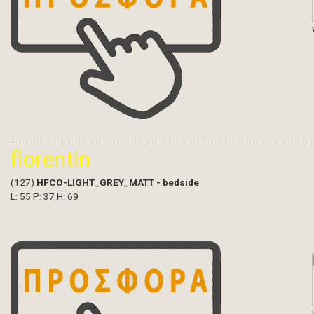
florentin
(127)
HFCO-LIGHT_GREY_MATT - bedside
L: 55 P: 37 H: 69