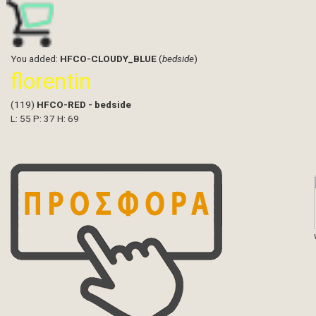
You added:
HFCO-CLOUDY_BLUE
(
bedside
)
florentin
(119)
HFCO-RED - bedside
L: 55 P: 37 H: 69