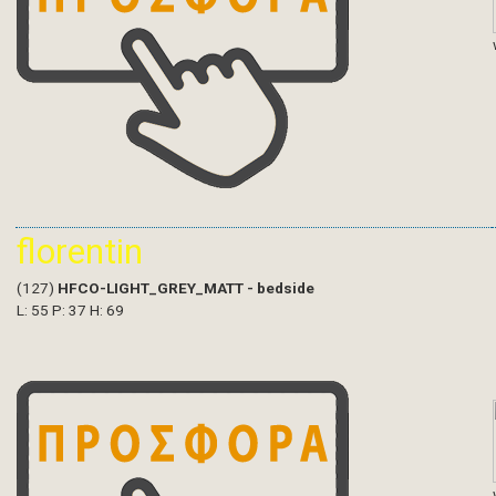
florentin
(127)
HFCO-LIGHT_GREY_MATT - bedside
L: 55 P: 37 H: 69