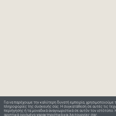
Για να παρέχουμε την καλύτερη δυνατή εμπειρία, χρησιμοποιούμε 
πληροφορίες της συσκευής σας. Η συγκατάθεση σε αυτές τις τε
περιήγησης ή τα μοναδικά αναγνωριστικά σε αυτόν τον ιστότοπο.
αρνητικά ορισμένα χαρακτηριστικά και λειτουργίες σας.