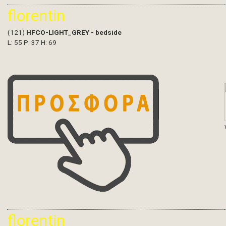
florentin
(121)
HFCO-LIGHT_GREY - bedside
L: 55 P: 37 H: 69
florentin