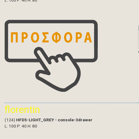
L: 100 P: 40 H: 80
florentin
(124)
HFD5-LIGHT_GREY - console-3drawer
L: 100 P: 40 H: 80