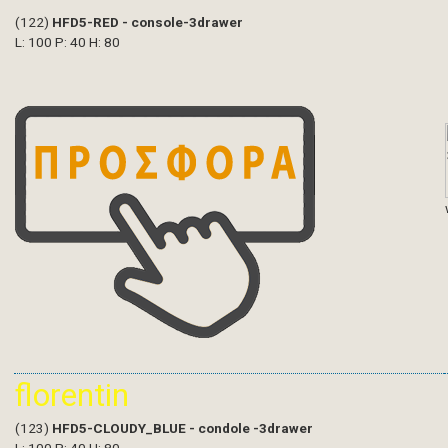
(122)
HFD5-RED - console-3drawer
L: 100 P: 40 H: 80
florentin
(123)
HFD5-CLOUDY_BLUE - condole -3drawer