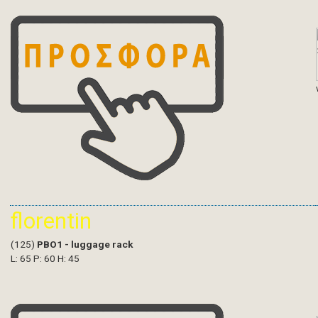
florentin
(125)
PBO1 - luggage rack
L: 65 P: 60 H: 45