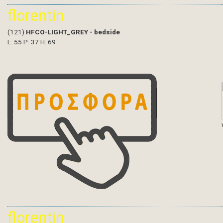
florentin
(121)
HFCO-LIGHT_GREY - bedside
L: 55 P: 37 H: 69
florentin