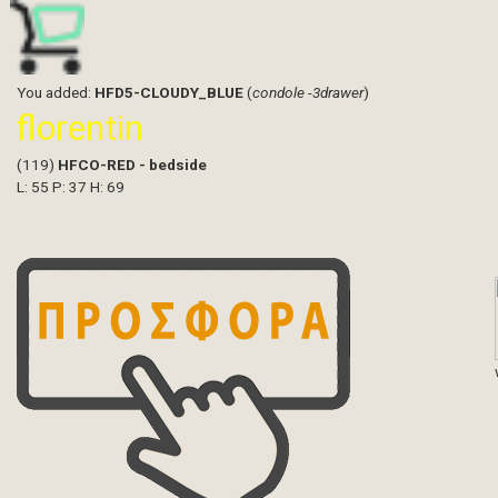
You added:
HFD5-CLOUDY_BLUE
(
condole -3drawer
)
florentin
(119)
HFCO-RED - bedside
L: 55 P: 37 H: 69