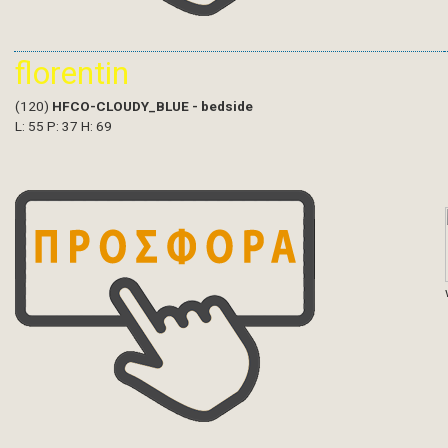
florentin
(120)
HFCO-CLOUDY_BLUE - bedside
L: 55 P: 37 H: 69