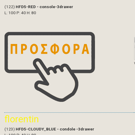
(122)
HFD5-RED - console-3drawer
L: 100 P: 40 H: 80
florentin
(123)
HFD5-CLOUDY_BLUE - condole -3drawer