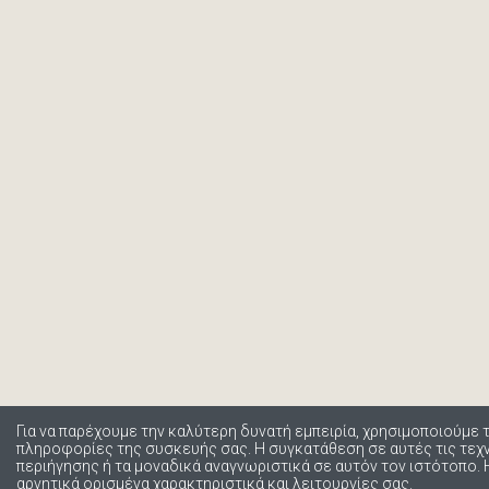
Για να παρέχουμε την καλύτερη δυνατή εμπειρία, χρησιμοποιούμε 
πληροφορίες της συσκευής σας. Η συγκατάθεση σε αυτές τις τε
περιήγησης ή τα μοναδικά αναγνωριστικά σε αυτόν τον ιστότοπο.
αρνητικά ορισμένα χαρακτηριστικά και λειτουργίες σας.