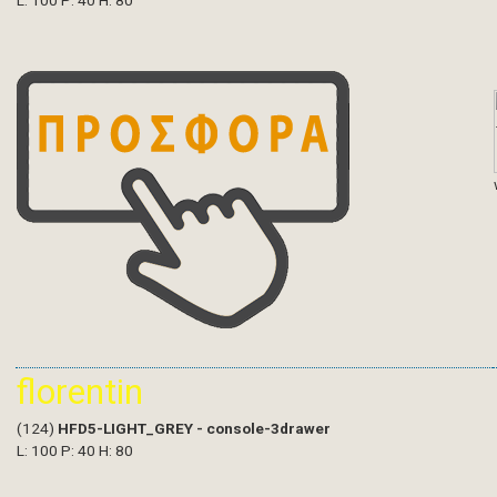
L: 100 P: 40 H: 80
florentin
(124)
HFD5-LIGHT_GREY - console-3drawer
L: 100 P: 40 H: 80