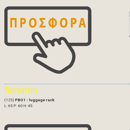
florentin
(125)
PBO1 - luggage rack
L: 65 P: 60 H: 45