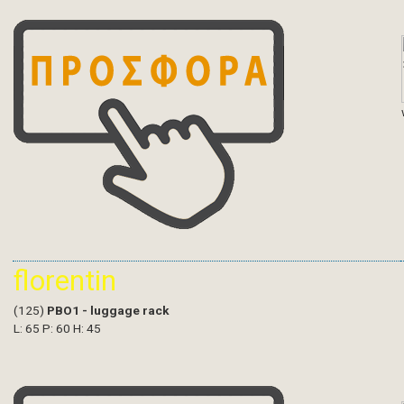
florentin
(125)
PBO1 - luggage rack
L: 65 P: 60 H: 45