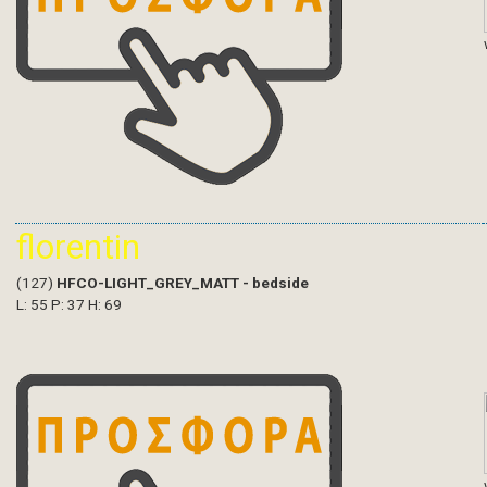
florentin
(127)
HFCO-LIGHT_GREY_MATT - bedside
L: 55 P: 37 H: 69