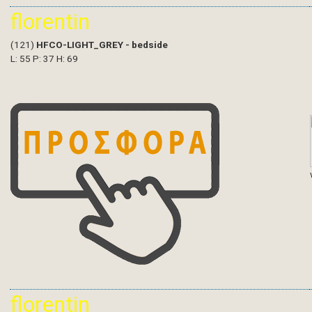
florentin
(121)
HFCO-LIGHT_GREY - bedside
L: 55 P: 37 H: 69
florentin