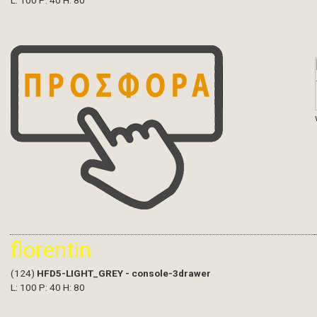
L: 100 P: 40 H: 80
florentin
(124)
HFD5-LIGHT_GREY - console-3drawer
L: 100 P: 40 H: 80