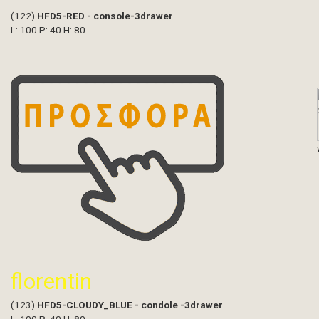
(122)
HFD5-RED - console-3drawer
L: 100 P: 40 H: 80
florentin
(123)
HFD5-CLOUDY_BLUE - condole -3drawer