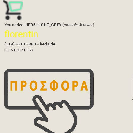
You added:
HFD5-LIGHT_GREY
(
console-3drawer
)
florentin
(119)
HFCO-RED - bedside
L: 55 P: 37 H: 69