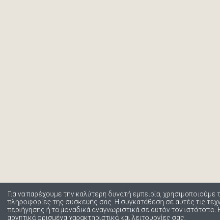
Για να παρέχουμε την καλύτερη δυνατή εμπειρία, χρησιμοποιούμε 
πληροφορίες της συσκευής σας. Η συγκατάθεση σε αυτές τις τε
περιήγησης ή τα μοναδικά αναγνωριστικά σε αυτόν τον ιστότοπο.
αρνητικά ορισμένα χαρακτηριστικά και λειτουργίες σας.