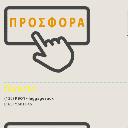
florentin
(125)
PBO1 - luggage rack
L: 65 P: 60 H: 45