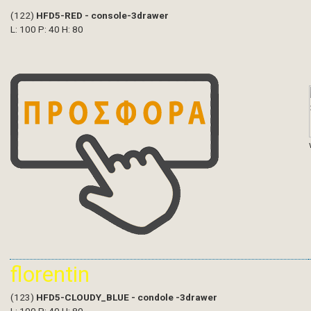
(122)
HFD5-RED - console-3drawer
L: 100 P: 40 H: 80
florentin
(123)
HFD5-CLOUDY_BLUE - condole -3drawer