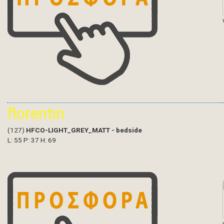
florentin
(127)
HFCO-LIGHT_GREY_MATT - bedside
L: 55 P: 37 H: 69