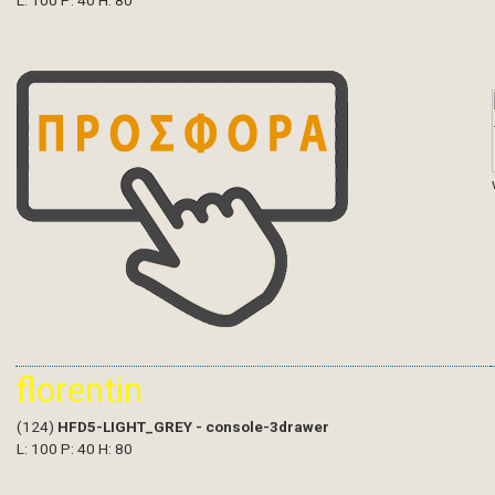
L: 100 P: 40 H: 80
florentin
(124)
HFD5-LIGHT_GREY - console-3drawer
L: 100 P: 40 H: 80