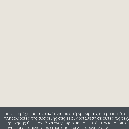
Για να παρέχουμε την καλύτερη δυνατή εμπειρία, χρησιμοποιούμε 
πληροφορίες της συσκευής σας. Η συγκατάθεση σε αυτές τις τε
περιήγησης ή τα μοναδικά αναγνωριστικά σε αυτόν τον ιστότοπο.
αρνητικά ορισμένα χαρακτηριστικά και λειτουργίες σας.