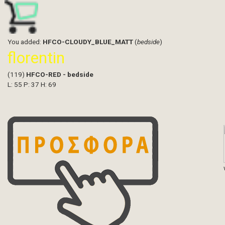
You added:
HFCO-CLOUDY_BLUE_MATT
(
bedside
)
florentin
(119)
HFCO-RED - bedside
L: 55 P: 37 H: 69