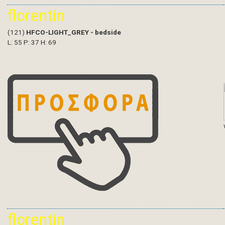
florentin
(121)
HFCO-LIGHT_GREY - bedside
L: 55 P: 37 H: 69
florentin