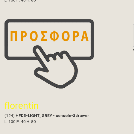
L: 100 P: 40 H: 80
florentin
(124)
HFD5-LIGHT_GREY - console-3drawer
L: 100 P: 40 H: 80