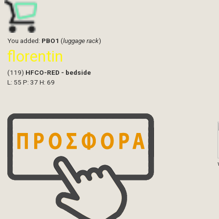
You added:
PBO1
(
luggage rack
)
florentin
(119)
HFCO-RED - bedside
L: 55 P: 37 H: 69