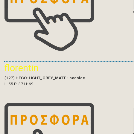
florentin
(127)
HFCO-LIGHT_GREY_MATT - bedside
L: 55 P: 37 H: 69