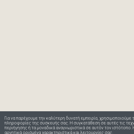
Για να παρέχουμε την καλύτερη δυνατή εμπειρία, χρησιμοποιούμε 
πληροφορίες της συσκευής σας. Η συγκατάθεση σε αυτές τις τε
περιήγησης ή τα μοναδικά αναγνωριστικά σε αυτόν τον ιστότοπο.
αρνητικά ορισμένα χαρακτηριστικά και λειτουργίες σας.