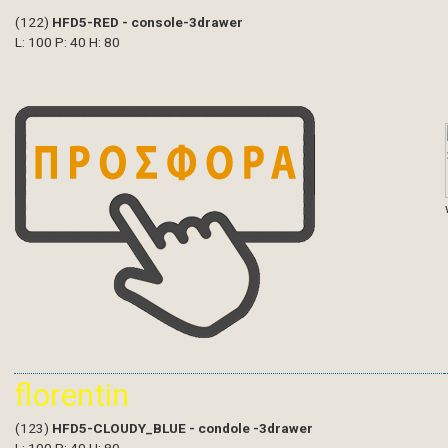
(122)
HFD5-RED - console-3drawer
L: 100 P: 40 H: 80
florentin
(123)
HFD5-CLOUDY_BLUE - condole -3drawer