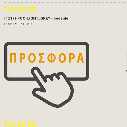
florentin
(121)
HFCO-LIGHT_GREY - bedside
L: 55 P: 37 H: 69
florentin