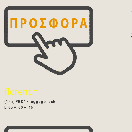
florentin
(125)
PBO1 - luggage rack
L: 65 P: 60 H: 45