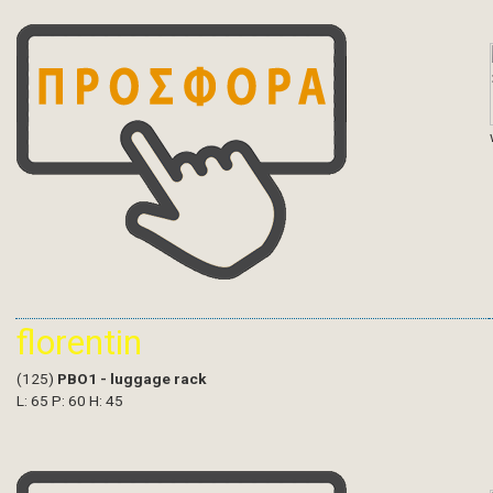
florentin
(125)
PBO1 - luggage rack
L: 65 P: 60 H: 45