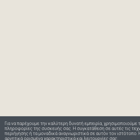
Για να παρέχουμε την καλύτερη δυνατή εμπειρία, χρησιμοποιούμε 
πληροφορίες της συσκευής σας. Η συγκατάθεση σε αυτές τις τε
περιήγησης ή τα μοναδικά αναγνωριστικά σε αυτόν τον ιστότοπο.
αρνητικά ορισμένα χαρακτηριστικά και λειτουργίες σας.