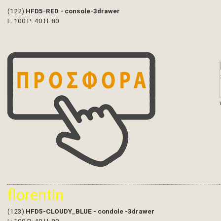
(122)
HFD5-RED - console-3drawer
L: 100 P: 40 H: 80
florentin
(123)
HFD5-CLOUDY_BLUE - condole -3drawer