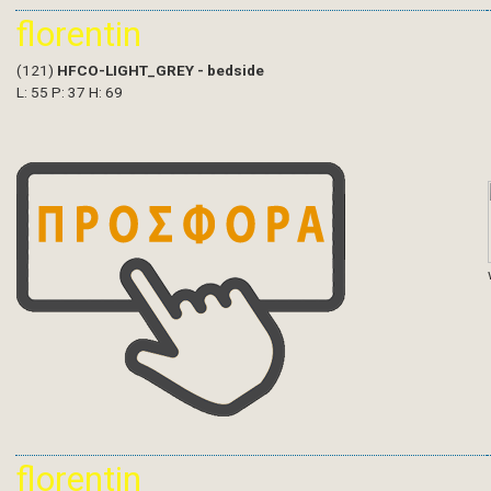
florentin
(121)
HFCO-LIGHT_GREY - bedside
L: 55 P: 37 H: 69
florentin