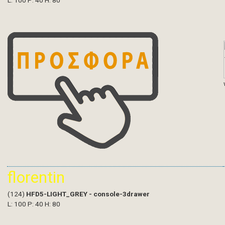
L: 100 P: 40 H: 80
florentin
(124)
HFD5-LIGHT_GREY - console-3drawer
L: 100 P: 40 H: 80