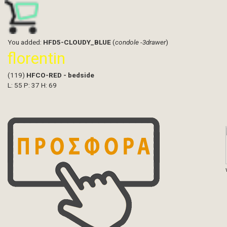
You added:
HFD5-CLOUDY_BLUE
(
condole -3drawer
)
florentin
(119)
HFCO-RED - bedside
L: 55 P: 37 H: 69