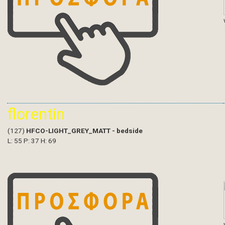
florentin
(127)
HFCO-LIGHT_GREY_MATT - bedside
L: 55 P: 37 H: 69