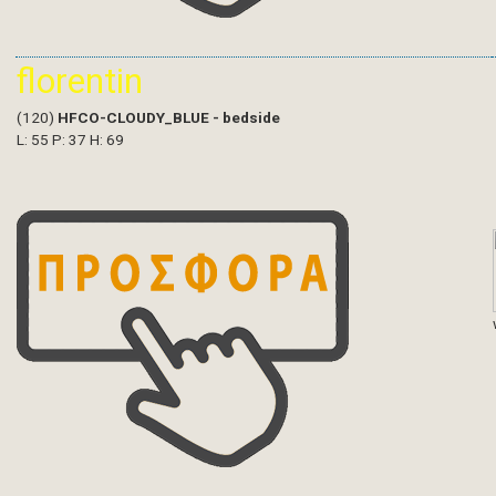
florentin
(120)
HFCO-CLOUDY_BLUE - bedside
L: 55 P: 37 H: 69