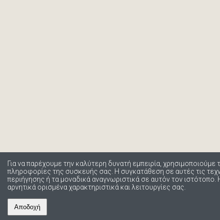
Για να παρέχουμε την καλύτερη δυνατή εμπειρία, χρησιμοποιούμε 
πληροφορίες της συσκευής σας. Η συγκατάθεση σε αυτές τις τε
περιήγησης ή τα μοναδικά αναγνωριστικά σε αυτόν τον ιστότοπο.
αρνητικά ορισμένα χαρακτηριστικά και λειτουργίες σας.
Αποδοχή