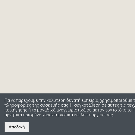
Για να παρέχουμε την καλύτερη δυνατή εμπειρία, χρησιμοποιούμε 
πληροφορίες της συσκευής σας. Η συγκατάθεση σε αυτές τις τε
περιήγησης ή τα μοναδικά αναγνωριστικά σε αυτόν τον ιστότοπο.
αρνητικά ορισμένα χαρακτηριστικά και λειτουργίες σας.
Αποδοχή