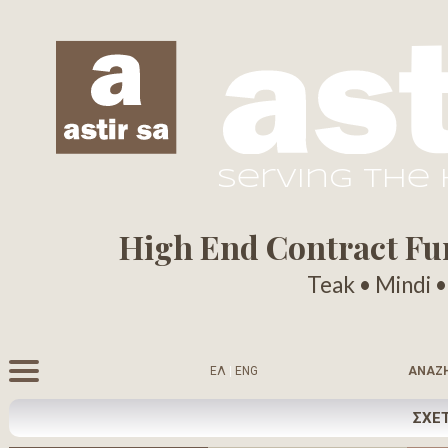
serving the
High End Contract Furn
Teak • Mindi 
ΕΛ
|
ENG
ΑΝΑΖ
ΣΧΕΤ