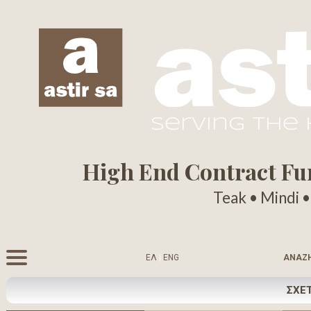
serving the
High End Contract Furn
Teak • Mindi 
ΕΛ
|
ENG
ΑΝΑΖ
ΣΧΕΤ