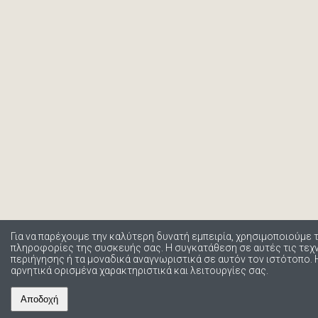
Για να παρέχουμε την καλύτερη δυνατή εμπειρία, χρησιμοποιούμε 
πληροφορίες της συσκευής σας. Η συγκατάθεση σε αυτές τις τε
περιήγησης ή τα μοναδικά αναγνωριστικά σε αυτόν τον ιστότοπο.
αρνητικά ορισμένα χαρακτηριστικά και λειτουργίες σας.
Αποδοχή