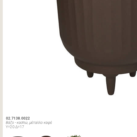
02.7138.0022
Βάζο - κασπώ, μέταλλο καφέ
Υ=20 Δ=17