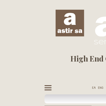
se
High End C
ΕΛ
|
ENG