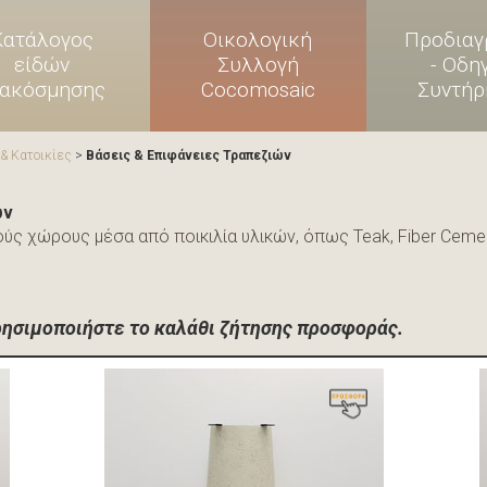
Κατάλογος
Οικολογική
Προδιαγ
είδών
Συλλογή
- Οδη
ιακόσμησης
Cocomosaic
Συντήρ
& Κατοικίες
>
Βάσεις & Επιφάνειες Τραπεζιών
ών
ούς χώρους μέσα από ποικιλία υλικών, όπως Teak, Fiber Cement
χρησιμοποιήστε το καλάθι ζήτησης προσφοράς.