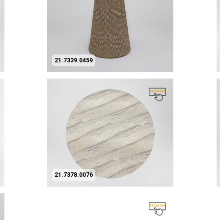
21.7339.0459
21.7378.0076