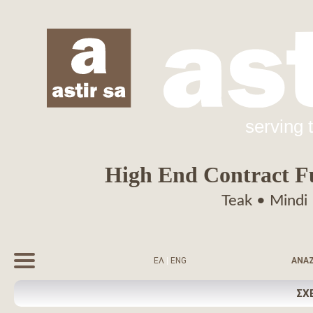
serving 
High End Contract Fur
Teak • Mindi
ΕΛ
|
ENG
ΑΝΑ
ΣΧ