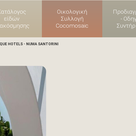
Κατάλογος
Οικολογική
Προδιαγ
είδών
Συλλογή
- Οδη
ιακόσμησης
Cocomosaic
Συντήρ
IQUE HOTELS - NUMA SANTORINI