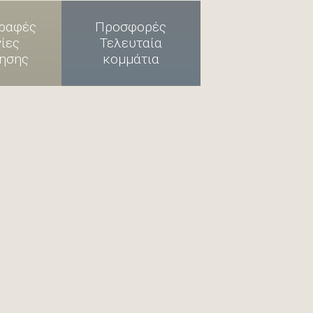
ραφές
Προσφορές
γίες
Τελευταία
ησης
κομμάτια