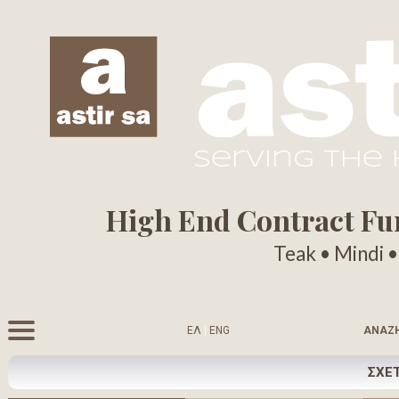
serving the
High End Contract Furn
Teak • Mindi 
ΕΛ
|
ENG
ΑΝΑΖ
ΣΧΕΤ