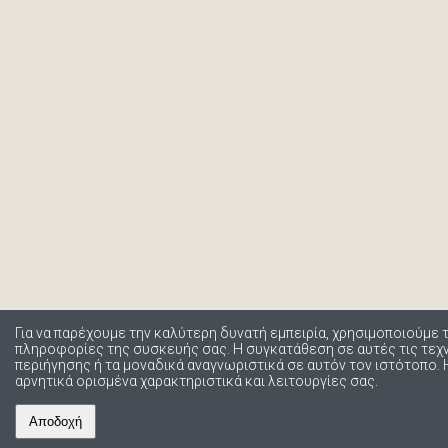
Για να παρέχουμε την καλύτερη δυνατή εμπειρία, χρησιμοποιούμε 
πληροφορίες της συσκευής σας. Η συγκατάθεση σε αυτές τις τε
περιήγησης ή τα μοναδικά αναγνωριστικά σε αυτόν τον ιστότοπο.
αρνητικά ορισμένα χαρακτηριστικά και λειτουργίες σας.
Αποδοχή