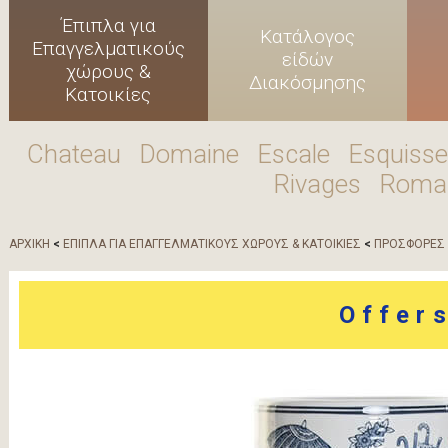
Έπιπλα για
Κατάλογος
Επαγγελματικούς
είδών
χώρους &
Διακόσμησης
Κατοικίες
Chateau
Domaine
Escale
Esquisse
Rivages
Roma
ΑΡΧΙΚΗ
<
ΕΠΙΠΛΑ ΓΙΑ ΕΠΑΓΓΕΛΜΑΤΙΚΟΥΣ ΧΩΡΟΥΣ & ΚΑΤΟΙΚΙΕΣ
<
ΠΡΟΣΦΟΡΕΣ 
Offer