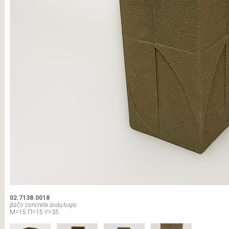
02.7138.0018
βάζο concrete ανάγλυφο
Μ=15 Π=15 Υ=35