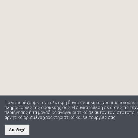
Για να παρέχουμε την καλύτερη δυνατή εμπειρία, χρησιμοποιούμε 
πληροφορίες της συσκευής σας. Η συγκατάθεση σε αυτές τις τε
περιήγησης ή τα μοναδικά αναγνωριστικά σε αυτόν τον ιστότοπο.
αρνητικά ορισμένα χαρακτηριστικά και λειτουργίες σας.
Αποδοχή