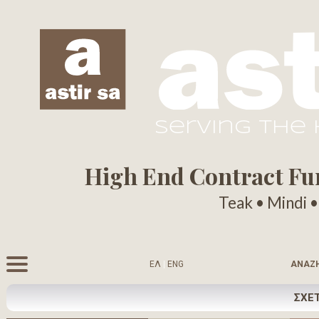
serving the
High End Contract Furn
Teak • Mindi 
ΕΛ
|
ENG
ΑΝΑΖ
ΣΧΕΤ