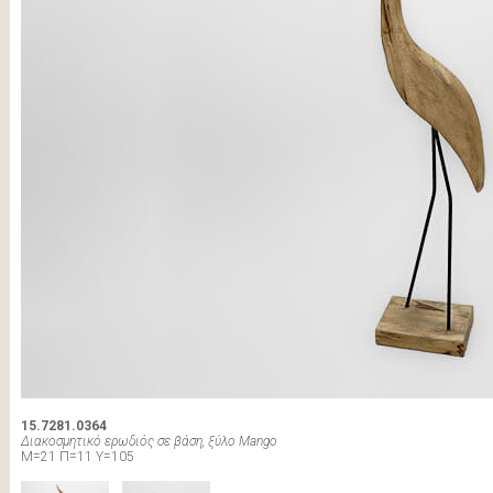
15.7281.0364
Διακοσμητικό ερωδιός σε βάση, ξύλο Mango
Μ=21 Π=11 Υ=105