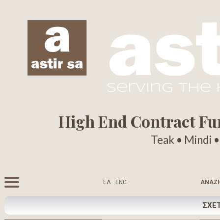
serving the
High End Contract Furn
Teak • Mindi 
ΕΛ
|
ENG
ΑΝΑΖ
ΣΧΕΤ