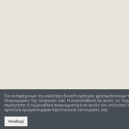
Για να παρέχουμε την καλύτερη δυνατή εμπειρία, χρησιμοποιούμε 
πληροφορίες της συσκευής σας. Η συγκατάθεση σε αυτές τις τε
περιήγησης ή τα μοναδικά αναγνωριστικά σε αυτόν τον ιστότοπο.
αρνητικά ορισμένα χαρακτηριστικά και λειτουργίες σας.
Αποδοχή