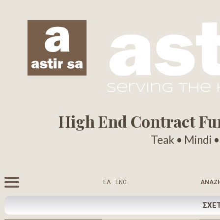
serving the
High End Contract Furn
Teak • Mindi 
ΕΛ
|
ENG
ΑΝΑΖ
ΣΧΕΤ