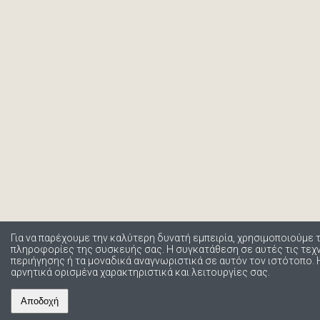
Για να παρέχουμε την καλύτερη δυνατή εμπειρία, χρησιμοποιούμε 
πληροφορίες της συσκευής σας. Η συγκατάθεση σε αυτές τις τε
περιήγησης ή τα μοναδικά αναγνωριστικά σε αυτόν τον ιστότοπο.
αρνητικά ορισμένα χαρακτηριστικά και λειτουργίες σας.
Αποδοχή