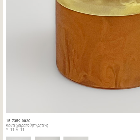
15.7359.0020
Κουτί χειροποίητη ρητίνη
Υ=11 Δ=11