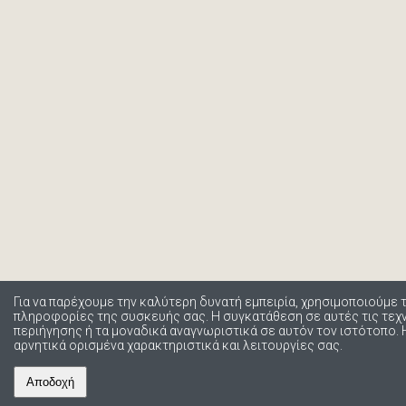
Για να παρέχουμε την καλύτερη δυνατή εμπειρία, χρησιμοποιούμε 
πληροφορίες της συσκευής σας. Η συγκατάθεση σε αυτές τις τε
περιήγησης ή τα μοναδικά αναγνωριστικά σε αυτόν τον ιστότοπο.
αρνητικά ορισμένα χαρακτηριστικά και λειτουργίες σας.
Αποδοχή