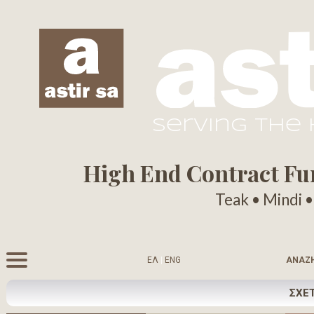
serving the
High End Contract Furn
Teak • Mindi 
ΕΛ
|
ENG
ΑΝΑΖ
ΣΧΕΤ