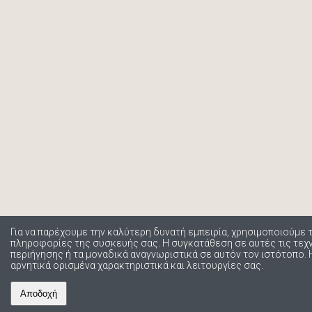
Για να παρέχουμε την καλύτερη δυνατή εμπειρία, χρησιμοποιούμε 
πληροφορίες της συσκευής σας. Η συγκατάθεση σε αυτές τις τε
περιήγησης ή τα μοναδικά αναγνωριστικά σε αυτόν τον ιστότοπο.
αρνητικά ορισμένα χαρακτηριστικά και λειτουργίες σας.
Αποδοχή