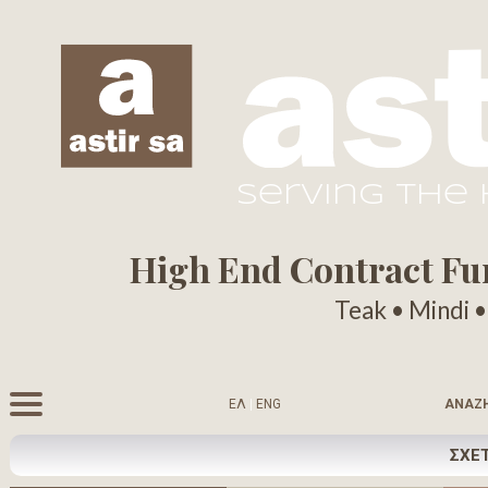
serving the
High End Contract Furn
Teak • Mindi 
ΕΛ
|
ENG
ΑΝΑΖ
ΣΧΕΤ