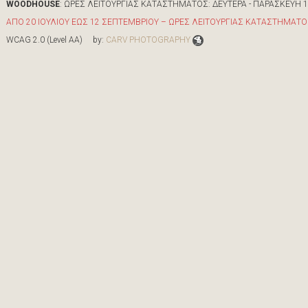
WOODHOUSE
: ΩΡΕΣ ΛΕΙΤΟΥΡΓΙΑΣ ΚΑΤΑΣΤΗΜΑΤΟΣ: ΔΕΥΤΕΡΑ - ΠΑΡΑΣΚΕΥΗ 10:0
ΑΠΟ 20 ΙΟΥΛΙΟΥ ΕΩΣ 12 ΣΕΠΤΕΜΒΡΙΟΥ – ΩΡΕΣ ΛΕΙΤΟΥΡΓΙΑΣ ΚΑΤΑΣΤΗΜΑΤΟΣ 
WCAG 2.0 (Level AA) by:
CARV PHOTOGRAPHY