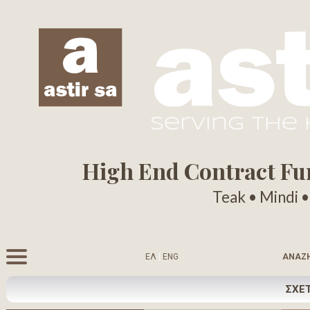
serving the
High End Contract Furn
Teak • Mindi 
ΕΛ
|
ENG
ΑΝΑΖ
ΣΧΕΤ